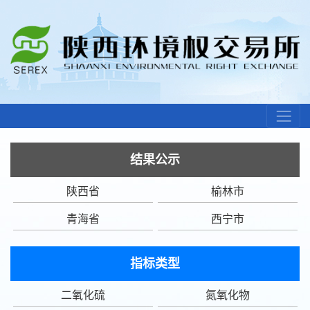
结果公示
陕西省
榆林市
青海省
西宁市
指标类型
二氧化硫
氮氧化物