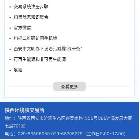
交易系统注册步骤
扫黑除恶知识集合
官方微信
扫描二维码访问手机版
西安市文明办下发治污减霾“绿十条”
可再生能源和非可再生能源
氨氮
查看更多
陕西环境权交易所
地址：陕西省西安市浐灞生态区兴泰南路1555号CBE浐灞发展大厦
七层701室
电话：029-83596059 029-68295279（工作日9:00~17:00）