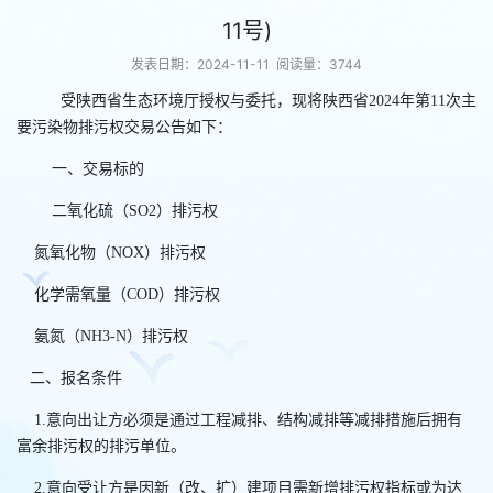
11号)
发表日期：2024-11-11 阅读量：3744
受陕西省生态环境厅授权与委托，现将陕西省
202
4
年第
11
次主
要污染物排污权交易公告如下：
一、
交易标的
二氧化硫（
SO2）排污权
氮氧化物（NOX）排污权
化学需氧量（COD）排污权
氨氮（NH3-N）排污权
二、报名条件
1
.
意向出让方必须是通过工程减排、结构减排等减排措施后拥有
富余排污权的排污单位。
2
.
意向受让方是因新（改、扩）建项目需新增排污权指标或为达