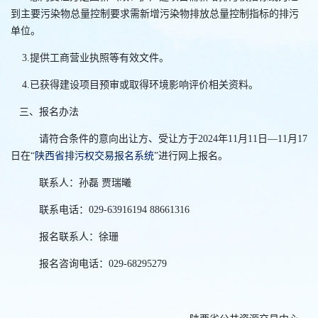
到主要污染物总量控制要求需新增污染物排放总量控制指标的排污
单位。
3
.
提供工商营业执照等有效文件。
4
.
已获得建设项目预审或取得环境影响评价相关资料。
三、报名办法
请符合条件的意向出让方、受让方于
202
4
年11
月11
日
—
11
月
17
日在
“
陕西省排污权交易报名系统
”
进行网上报名。
联系人：孙磊
贾瑞曦
联系电话：
029-63916194 88661316
报名联系人：徐珊
报名咨询电话：
029-68295279